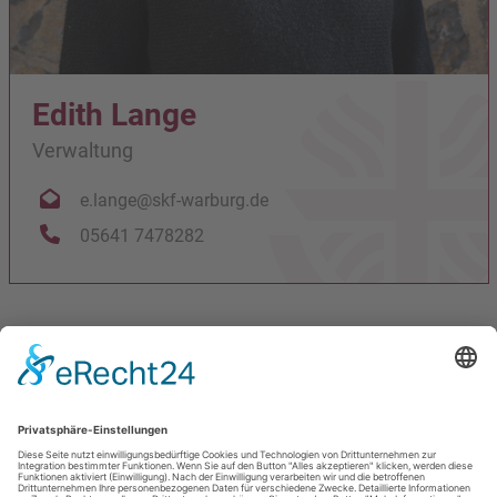
Edith Lange
Verwaltung
e.lange@skf-warburg.de
05641 7478282