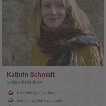
Kathrin Schmidt
Sozialarbeiterin BA
k.schmidt@skf-warburg.de
betreuung@skf-warburg.de