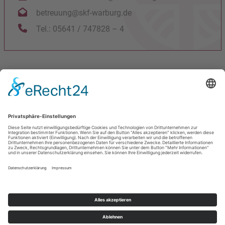
betreuung@skf-warburg.de
Tel.: 05641 / 747828 – 4
Engagement
Spenden
Spenden
Datenschutz
Facebook
Impressum
Instagram
Cookie-Einstellungen