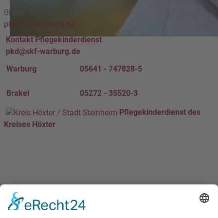
Brakel: 05272-35520-3
pkd@skf-warburg.de
Kontakt Pflegekinderdienst
pkd@skf-warburg.de
Warburg
05641 - 747828-5
Brakel
05272 - 35520-3
Pflegekinderdienst des
Kreises Höxter